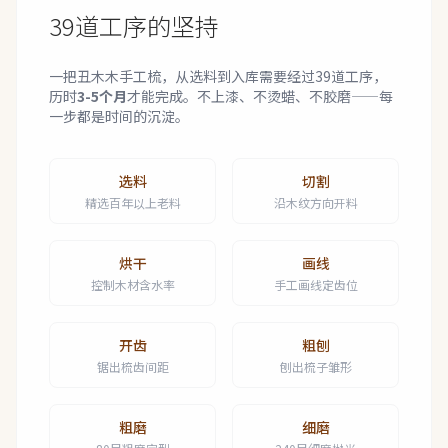
39道工序的坚持
一把丑木木手工梳，从选料到入库需要经过39道工序，
历时
3-5个月
才能完成。不上漆、不烫蜡、不胶磨——每
一步都是时间的沉淀。
选料
切割
精选百年以上老料
沿木纹方向开料
烘干
画线
控制木材含水率
手工画线定齿位
开齿
粗刨
锯出梳齿间距
刨出梳子雏形
粗磨
细磨