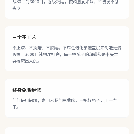
从80目到3000目，逐级精磨，梳齿圆润如丝，不伤发不刮
头皮。
三个不工艺
不上漆、不烫蜡、不胶磨。不靠任何化学覆盖层来制造光滑
假象。3000目纯物理打磨，每一把梳子的润感都是木头本
身被磨出来的。
终身免费维修
任何使用问题，寄回来我们免费修。一把好梳子，用一辈
子。