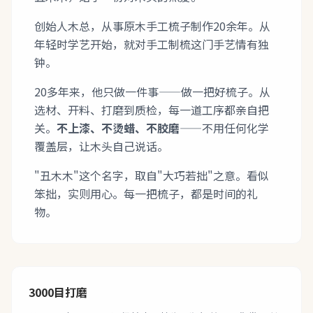
创始人木总，从事原木手工梳子制作20余年。从
年轻时学艺开始，就对手工制梳这门手艺情有独
钟。
20多年来，他只做一件事——做一把好梳子。从
选材、开料、打磨到质检，每一道工序都亲自把
关。
不上漆、不烫蜡、不胶磨
——不用任何化学
覆盖层，让木头自己说话。
"丑木木"这个名字，取自"大巧若拙"之意。看似
笨拙，实则用心。每一把梳子，都是时间的礼
物。
3000目打磨