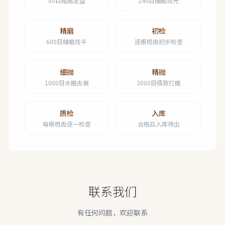
80目粗磨定型
240目细磨抛光
精磨
初检
600目精磨找平
逐根梳齿初步检查
细抛
精抛
1000目水磨去痕
3000目极致打磨
质检
入库
每根梳齿逐一检查
合格后入库待出
联系我们
有任何问题，欢迎联系