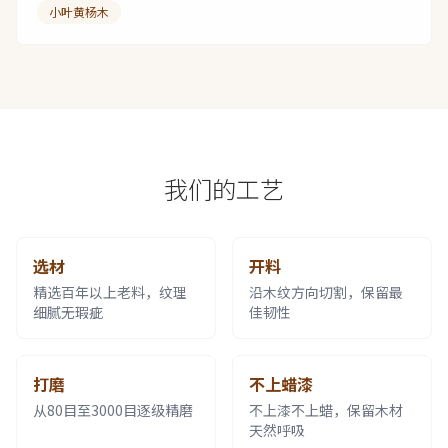
小叶黄杨木
我们的工艺
选材
开料
精选百年以上老料，纹理
沿木纹方向切割，保留最
细腻无瑕疵
佳韧性
打磨
不上蜡漆
从80目至3000目逐级精磨
不上漆不上蜡，保留木材
天然呼吸