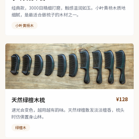
经典款，3000目精细打磨，触感温润如玉。小叶黄杨木质地
细腻，是最适合做梳子的木材之一。
小叶黄杨木
¥128
天然绿檀木梳
遇光会变色，越用越有韵味。天然绿檀散发淡淡檀香，梳头
时仿佛置身山林。
绿檀木