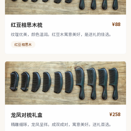
¥88
红豆相思木梳
纹理优美，颜色温润。红豆木寓意美好，是送礼的佳选。
红豆相思木
¥258
龙凤对梳礼盒
精雕细琢，龙凤呈祥。成双成对，寓意美好。送礼首选。