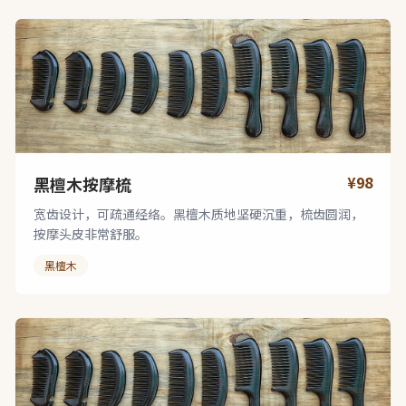
¥98
黑檀木按摩梳
宽齿设计，可疏通经络。黑檀木质地坚硬沉重，梳齿圆润，
按摩头皮非常舒服。
黑檀木