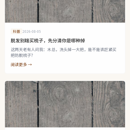
科普
2026-08-05
脱发别瞎买梳子，先分清你是哪种掉
这两天老有人问我：木总，洗头掉一大把，是不是该赶紧买
把防脱梳子？
阅读更多 →