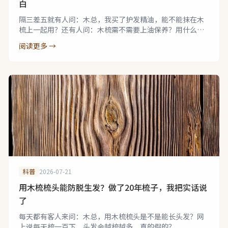
白
隔三差五就有人问：木总，我买了护发精油，能不能抹在木
梳上一起用？还有人问：木梳需不需要上油保养？用什么
油？
阅读更多 →
科普
2026-07-21
用木梳梳头能防脱生发？做了20年梳子，我把实话说
了
每天都有客人来问：木总，用木梳梳头是不是能长头发？网
上说每天梳一百下，头发会越梳越多，真的假的？