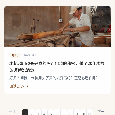
知识
2026-07-17
木梳越用越亮是真的吗？包浆的秘密，做了20年木梳
的师傅说清楚
好多人问我：木梳用久了真的会变亮吗？还是心理作用？
阅读更多 →
← 上
下一
1
2
3
4
5
6
7
8
9
10
11