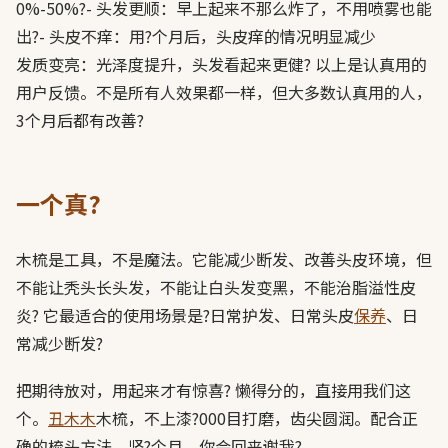
0%-50%?- 头发更顺：早上起来不那么炸了，不用喷雾也能
出?- 头皮不痒：用?个月后，头皮痒的情况明显减少
发质变亮：光泽度提升，头发看起来更健? 以上是认真用的
用户反馈。不是所有人效果都一样，但大多数认真用的人，
3个月后都有改善?
一个真?
木梳是工具，不是魔法。它能减少断发、改善头皮环境，但
不能让秃头长头发，不能让白头发变黑，不能治脂溢性皮
炎? 它最适合的使用场景是?日常护发、日常头皮
保养
、日
常减少断发?
把期待放对，用起来才有惊喜? 懒得分的，直接用我们这
个。
丑木木
木梳，不上漆?000目打磨，齿尖圆润。配合正
确的梳头方法，坚?个月，你会回来谢我?