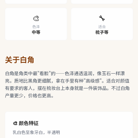
🎨
🔧
色泽
适合
中等
梳子等
关于白角
白角是角类中最"看脸"的——色泽通透温润，像玉石一样漂
亮。质地比黑角更细腻，拿在手里有种"高级感"。适合对颜值
有要求的客人，摆在梳妆台上本身就是一件装饰品。不过白角
产量更少，价格也更高。
🎨 颜色特征
乳白色至象牙白，半透明