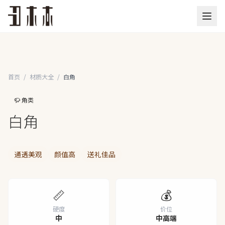
首页
/
材质大全
/
白角
🦬 角类
白角
通透美观
颜值高
送礼佳品
📏
💰
硬度
价位
中
中高端