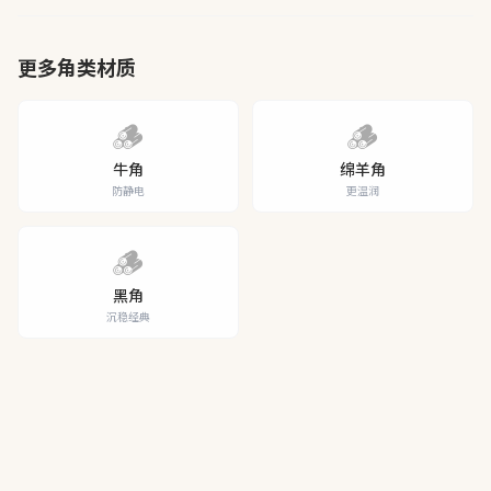
更多角类材质
🪵
🪵
牛角
绵羊角
防静电
更温润
🪵
黑角
沉稳经典