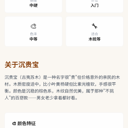
中硬
入门
🎨
🔧
色泽
适合
中等
木梳等
关于沉贵宝
沉贵宝（古夷苏木）是一种名字很"贵"但价格意外的亲民的木
材。木质密度适中，比小叶黄杨硬但比紫光檀软，手感很平
衡。颜色是沉稳的棕色系，木纹自然优美，属于那种"不挑
人"的百搭款——男女老少拿着都好看。
🎨 颜色特征