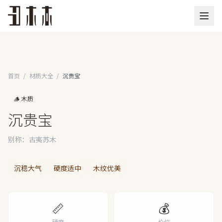
首页
/
材质大全
/
沉贵宝
🪵 木质
沉贵宝
别称：古夷苏木
沉稳大气
硬度适中
木纹优美
📏
💰
硬度
价位