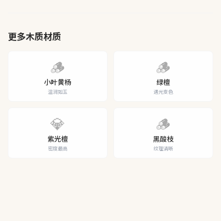
更多木质材质
🪵
🪵
小叶黄杨
绿檀
温润如玉
遇光变色
💎
🪵
紫光檀
黑酸枝
密度最高
纹理清晰