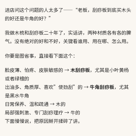
进店问这个问题的人太多了——“老板，刮痧板到底买木头
的好还是牛角的好？”
我做木梳和刮痧板二十年了，实话讲，两种材质各有各的脾
气。没有绝对的好和不好，关键看谁用、用在哪、怎么用。
你要是图省事，直接看下面这个：
脸皮薄、怕疼、皮肤敏感的 →
木刮痧板
，尤其是小叶黄杨
或者绿檀的
出油多、角质厚、喜欢”使劲刮”的 →
牛角刮痧板
，尤其
是黑水牛角
日常保养、温和疏通 → 木的
局部强刺激、专门刮痧理疗 → 牛的
下面慢慢说，把原因掰开揉碎了讲。