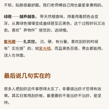
不软，贴肤感最舒服。我们老师傅自己用也最爱拿黄杨的。
绿檀——越养越香。
带天然檀香味，用着用着颜色会变
深，从黄绿色慢慢变成墨绿甚至近黑色，这个过程好玩又治
愈。喜欢”养物件”感觉的，选绿檀。
紫光檀
——扎实控。
沉、硬、有分量。喜欢刮痧的时候
有”实在感”的，挑
紫光檀
。而且黑色百搭，男女都能用，
送人也体面。
最后说几句实在的
很多人把刮痧这件事想得太玄了，非要搞出痧才觉得有效
果。其实日常用刮痧板，最重要的不是出痧不出痧，是坚
持。