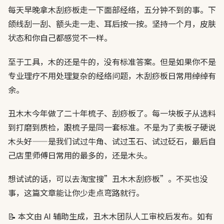
每天早晚拿木刮痧板走一下面部经络，五分钟不到的事。下
颌线刮一刮、额头走一走、耳后按一按。坚持一个月，皮肤
状态和你自己都感觉不一样。
至于工具，木的还是牛的，没有标准答案。但是如果你不是
专业理疗不用处理复杂的经络问题，木刮痧板日常用绰绰有
余。
丑木木今年做了二十年梳子、刮痧板了。每一块板子从选料
到打磨到质检，跟梳子是同一套标准。不是为了卖板子硬说
木头好——是我们试过牛角、试过玉石、试过砭石，最后自
己店里师傅日常用的最多的，还是木头。
想试试的话，可以去淘宝搜”丑木木刮痧板”。不买也没
事，这篇文章能让你少走点弯路就行。
📝 本文由 AI 辅助生成，丑木木团队人工审校后发布。如有