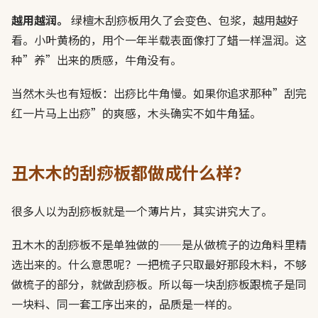
越用越润。
绿檀木刮痧板用久了会变色、包浆，越用越好
看。小叶黄杨的，用个一年半载表面像打了蜡一样温润。这
种”养”出来的质感，牛角没有。
当然木头也有短板：出痧比牛角慢。如果你追求那种”刮完
红一片马上出痧”的爽感，木头确实不如牛角猛。
丑木木的刮痧板都做成什么样？
很多人以为刮痧板就是一个薄片片，其实讲究大了。
丑木木的刮痧板不是单独做的——是从做梳子的边角料里精
选出来的。什么意思呢？一把梳子只取最好那段木料，不够
做梳子的部分，就做刮痧板。所以每一块刮痧板跟梳子是同
一块料、同一套工序出来的，品质是一样的。