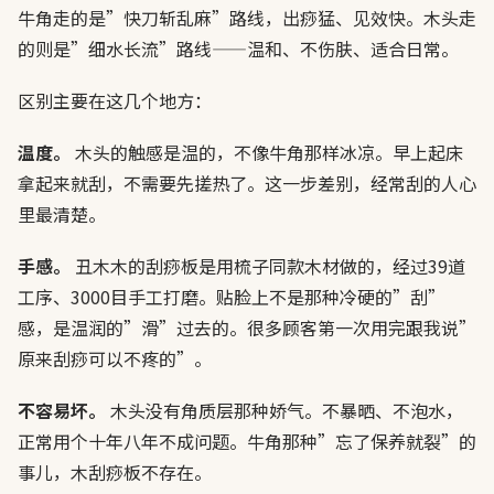
牛角走的是”快刀斩乱麻”路线，出痧猛、见效快。木头走
的则是”细水长流”路线——温和、不伤肤、适合日常。
区别主要在这几个地方：
温度。
木头的触感是温的，不像牛角那样冰凉。早上起床
拿起来就刮，不需要先搓热了。这一步差别，经常刮的人心
里最清楚。
手感。
丑木木的刮痧板是用梳子同款木材做的，经过39道
工序、3000目手工打磨。贴脸上不是那种冷硬的”刮”
感，是温润的”滑”过去的。很多顾客第一次用完跟我说”
原来刮痧可以不疼的”。
不容易坏。
木头没有角质层那种娇气。不暴晒、不泡水，
正常用个十年八年不成问题。牛角那种”忘了保养就裂”的
事儿，木刮痧板不存在。