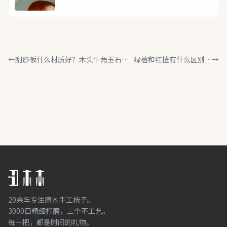
←
刮痧板什么材质好？木头牛角玉石砭
绿檀和红檀有什么区别？
→
石，一次说清楚
哪种更好？
20余年专注原木手工梳子。
3000目精细打磨，三个不工艺。
每一把，都是时间的礼物。