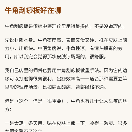
牛角刮痧板好在哪
牛角刮痧板是传统中医理疗里用得最多的。不是没道理的。
先说材质本身。牛角密度高，表面又滑又硬，推在皮肤上阻
力小，出痧快。中医角度说，牛角性凉，有清热解毒的效
用，所以刮完会觉得那块皮肤凉飕飕的，很舒服。
我自己店里的师傅也爱用牛角刮痧板做重手法。因为它的边
缘可以打磨得很薄很利，出痧效率高——适合那种需要立竿
见影的理疗场景，比如肩颈酸痛、背部经络不通。
但是（这个”但是”很重要），牛角也有几个让人头疼的地
方：
一是太凉。冬天用，贴在皮肤上那一下，冷得一激灵。很多
女顾客受不了这个。