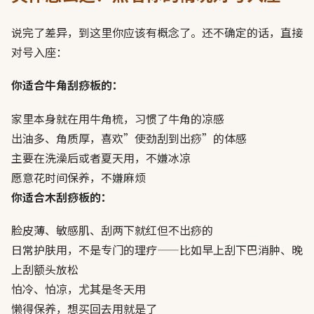
说完了差异，到这里你应该有概念了。还不确定的话，直接
对号入座：
你适合牛角刮痧板的：
家里本身就在用牛角梳，习惯了牛角的凉感
出油多、角质厚，喜欢”使劲刮到出痧”的体感
主要在洗澡后或者夏天用，不嫌冰凉
愿意花时间保养，不嫌麻烦
你适合木刮痧板的：
脸皮薄、敏感肌、刮两下就红但不出痧的
日常护肤用，不是专门的理疗——比如早上刮下巴消肿、晚
上刮额头放松
怕冷、怕凉，尤其是冬天用
懒得保养，想买回去用就是了