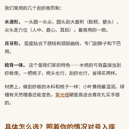
我们常用的几个刮痧板形制：
水滴形。
一头圆一头尖，圆头刮大面积（脸颊、额头），
尖头走穴位（人中、眉心、耳后）。最常用的一款。
月牙形。
弧度贴合下颌线和颈部曲线，专门刮脖子和下巴
用。
梳背一体。
这个是我们家的特色——木梳的弓背直接当刮
痧板使。一把梳子，梳头也行，刮痧也行，省得买两样。
材质上，做刮痧板的木料和梳子一样：小叶黄杨最温润，绿
檀有天然檀香还能变色，
紫光檀
硬度高适合喜欢扎实手感
的。
具体怎么选？照着你的情况对号入座