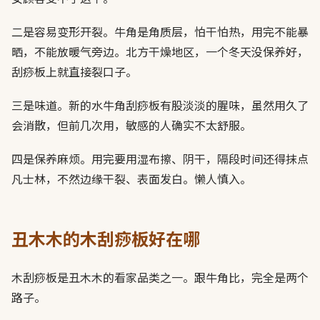
二是容易变形开裂。牛角是角质层，怕干怕热，用完不能暴
晒，不能放暖气旁边。北方干燥地区，一个冬天没保养好，
刮痧板上就直接裂口子。
三是味道。新的水牛角刮痧板有股淡淡的腥味，虽然用久了
会消散，但前几次用，敏感的人确实不太舒服。
四是保养麻烦。用完要用湿布擦、阴干，隔段时间还得抹点
凡士林，不然边缘干裂、表面发白。懒人慎入。
丑木木的木刮痧板好在哪
木刮痧板是丑木木的看家品类之一。跟牛角比，完全是两个
路子。