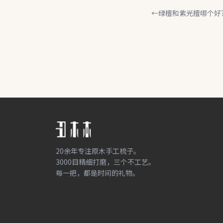
←
绿檀和紫光檀哪个好
20余年专注原木手工梳子。
3000目精细打磨，三个不工艺。
每一把，都是时间的礼物。