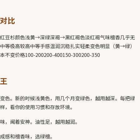
对比
红豆杉颜色浅黄→深绿深褐→黑红褐色淡红褐气味檀香几乎无
中等极高较高中等手感温润沉稳扎实轻柔变色明显（黄→绿）
格100-200200-400150-300200-350
王
变色。新的时候浅黄色，用几个月变绿色，越用越深。每把绿
样，看你的使用习惯和存放环境。
味，闻着安神。油性足，越用越润。
成感和檀香味，选绿檀。