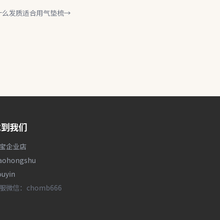
什么发质适合用气垫梳
→
找到我们
宝企业店
iaohongshu
uyin
服微信：chomb666