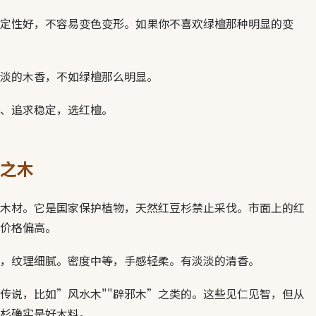
定性好，不容易变色变形。如果你不喜欢绿檀那种明显的变
淡的木香，不如绿檀那么明显。
、追求稳定，选红檀。
之木
木材。它是国家保护植物，天然红豆杉禁止采伐。市面上的红
价格偏高。
，纹理细腻。密度中等，手感轻柔。有淡淡的清香。
传说，比如”风水木""辟邪木”之类的。这些见仁见智，但从
杉确实是好木料。