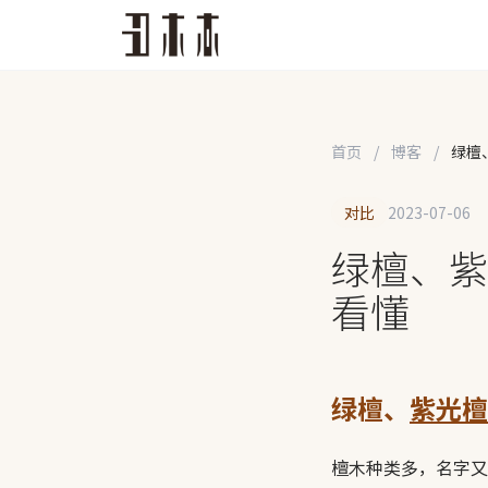
首页
/
博客
/
绿檀
对比
2023-07-06
绿檀、紫
看懂
绿檀、
紫光檀
檀木种类多，名字又