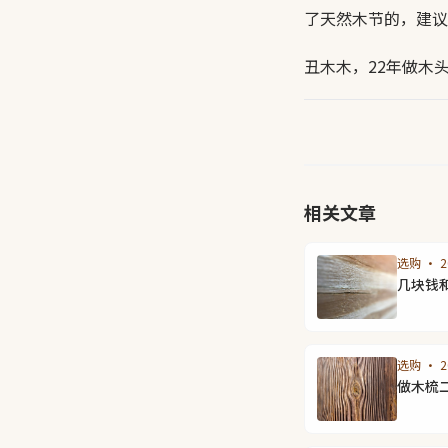
了天然木节的，建议
丑木木，22年做木
相关文章
选购 · 20
几块钱
选购 · 20
做木梳