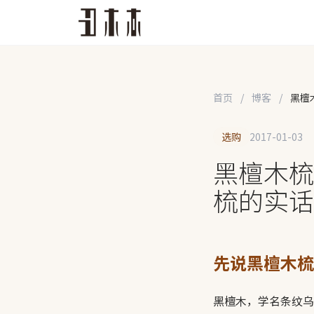
首页
/
博客
/
黑檀
选购
2017-01-03
黑檀木梳
梳的实话
先说黑檀木梳
黑檀木，学名条纹乌