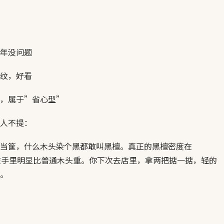
年没问题
纹，好看
，属于”省心型”
人不提：
当筐，什么木头染个黑都敢叫黑檀。真正的黑檀密度在
上，拿在手里明显比普通木头重。你下次去店里，拿两把掂一掂，轻的
了。