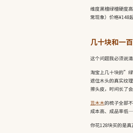
维度黑檀绿檀硬度高
常现象）价格¥14
几十块和一百
这个问题我必须说清
淘宝上几十块的”绿
遮住木头的真实纹理
擦头皮，时间长了会
丑木木
的梳子全部不
成本高、成品率低—
你花128块买的是