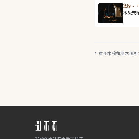
选购 · 20
木梳凭
←
黄杨木梳和檀木梳哪