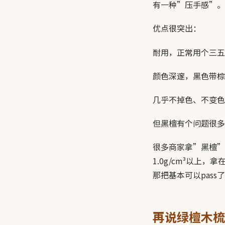
有一种”压手感”。
优点很突出：
耐用，正常用个三五
颜色深邃，黑色带棕
几乎不掉色、不变色
但黑檀有个问题很多
很多商家拿”黑檀”
1.0g/cm³以
那把基本可以pass
再说绿檀木梳