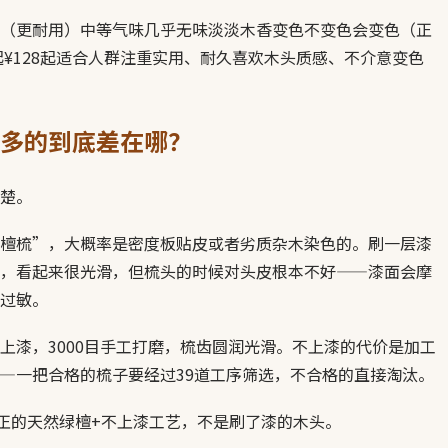
（更耐用）中等气味几乎无味淡淡木香变色不变色会变色（正
8起¥128起适合人群注重实用、耐久喜欢木头质感、不介意变色
多的到底差在哪？
楚。
檀梳”，大概率是密度板贴皮或者劣质杂木染色的。刷一层漆
，看起来很光滑，但梳头的时候对头皮根本不好——漆面会摩
过敏。
上漆，3000目手工打磨，梳齿圆润光滑。不上漆的代价是加工
—一把合格的梳子要经过39道工序筛选，不合格的直接淘汰。
真正的天然绿檀+不上漆工艺，不是刷了漆的木头。