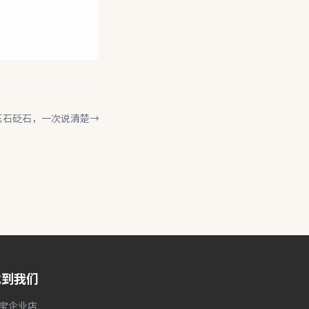
玉石砭石，一次说清楚
→
找到我们
宝企业店