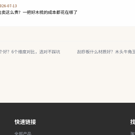
26-07-13
啥卖这么贵？一把好木梳的成本都花在哪了
个好？6个维度对比，选对不踩坑
刮痧板什么材质好？木头牛角
快速链接
全部产品
淘