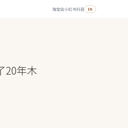
淘宝店
小红书
抖音
EN
20年木