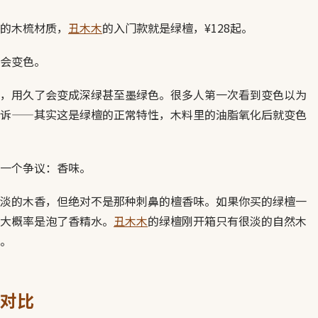
的木梳材质，
丑木木
的入门款就是绿檀，¥128起。
会变色。
，用久了会变成深绿甚至墨绿色。很多人第一次看到变色以为
诉——其实这是绿檀的正常特性，木料里的油脂氧化后就变色
一个争议：香味。
淡的木香，但绝对不是那种刺鼻的檀香味。如果你买的绿檀一
大概率是泡了香精水。
丑木木
的绿檀刚开箱只有很淡的自然木
。
对比