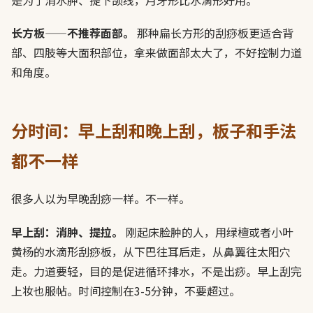
是为了消水肿、提下颌线，月牙形比水滴形好用。
长方板——不推荐面部。
那种扁长方形的刮痧板更适合背
部、四肢等大面积部位，拿来做面部太大了，不好控制力道
和角度。
分时间：早上刮和晚上刮，板子和手法
都不一样
很多人以为早晚刮痧一样。不一样。
早上刮：消肿、提拉。
刚起床脸肿的人，用绿檀或者小叶
黄杨的水滴形刮痧板，从下巴往耳后走，从鼻翼往太阳穴
走。力道要轻，目的是促进循环排水，不是出痧。早上刮完
上妆也服帖。时间控制在3-5分钟，不要超过。