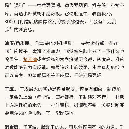
是”温和”——材质要温润、边缘要圆润、推在脸上不拉不
疼。首选小叶黄杨木刮痧板。它硬度适中、表面极滑，
3000目打磨后贴脸像丝滑的梳子拂过去，不会有”刀刮
脸”的刺痛感。
油皮/角质厚。
你需要的刚好相反——要稍微有点”存在
感”的板子。太滑了不加力，感觉像在脸上抹了一下什么也
没发生。
紫光檀
或者绿檀的木刮痧板更合适，密度高、推的
时候能感到力道反馈。如果追求出痧效果，水牛角刮痧板也
可以考虑，但角质厚不等于皮厚，手法还是要轻。
干皮。
干皮最大的问题是容易起皮、容易有细纹。刮痧前
一定要先上油（精华油、面霜都行，干刮绝对不行）。材质
上选油性好的木头——小叶黄杨、绿檀都不错。关键是刮完
要用温热的毛巾敷一下，帮助吸收。
混合皮。
T区油、脸颊干的人，可以分区用不同的力道。T