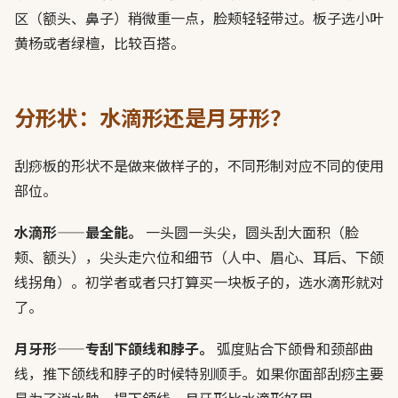
区（额头、鼻子）稍微重一点，脸颊轻轻带过。板子选小叶
黄杨或者绿檀，比较百搭。
分形状：水滴形还是月牙形？
刮痧板的形状不是做来做样子的，不同形制对应不同的使用
部位。
水滴形——最全能。
一头圆一头尖，圆头刮大面积（脸
颊、额头），尖头走穴位和细节（人中、眉心、耳后、下颌
线拐角）。初学者或者只打算买一块板子的，选水滴形就对
了。
月牙形——专刮下颌线和脖子。
弧度贴合下颌骨和颈部曲
线，推下颌线和脖子的时候特别顺手。如果你面部刮痧主要