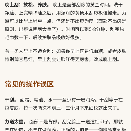
晚上刮：放松、养肤。
晚上是面部刮痧的黄金时间。洗干
净脸、上完精华油之后，用温润的黄杨木刮痧板慢慢走。力
道可以比早上稍重一点，但还是不出痧为度（面部不出痧是
原则，出痧说明刮太重了）。时间可以到5-8分钟，刮完热
毛巾敷一下，后续护肤品吸收好很多。
有一类人早上不适合刮：如果你早上容易低血糖、或者皮肤
特别薄容易红，早上刮会让脸红得更厉害，改成晚上刮。
常见的操作误区
干刮。
面霜、精油、水——至少有一层润滑。干刮等于在
拉皮肤，拉一次两次不明显，三个月下来细纹就出来了。
力道太重。
面部不是背部。刮完脸上一道道红印子，那就
是在毁皮，不是在做保养。正确的力道是——你能感觉到板