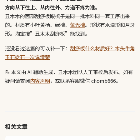
方向从下往上、从内往外、力道不疼为准。
丑木木的面部刮痧板跟梳子是同一批木料同一套工序出来
的。材质有小叶黄杨、绿檀、
紫光檀
。形状有水滴形和月牙
形。淘宝搜”丑木木刮痧板”能找到。
还没看过这篇的可以补一下：
刮痧板什么材质好？木头牛角
玉石砭石一次说清楚
📝 本文由 AI 辅助生成，丑木木团队人工审校后发布。如有
疑问请查阅
内容声明
，或联系客服微信 chomb666。
相关文章