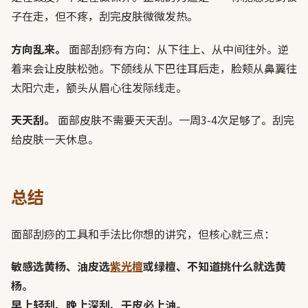
子在走，但不疼，刮完皮肤微微发热。
方向乱来。
面部刮痧有方向：从下往上、从中间往外。逆
着来会让皮肤松弛。下颌线从下巴往耳后走，脸颊从鼻翼往
太阳穴走，额头从眉心往发际线走。
天天刮。
面部皮肤不需要天天刮。一周3-4次足够了。刮完
给皮肤一天休息。
总结
面部刮痧的工具和手法比你想的讲究，但核心就三点：
敏感选黄杨、油皮选
紫光檀
或绿檀、不知道挑什么就选黄
杨。
早上轻刮、晚上深刮、干皮必上油。