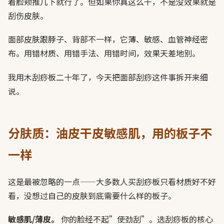
着脸颊推几下就行了。但如果你真这么干，不是没效果就是
刮伤皮肤。
面部皮肤跟脖子、背部不一样，它薄、敏感、血管神经密
布。用错材质、用错手法、用错时间，效果天差地别。
我用木刮痧板二十年了，今天把面部刮痧这件事拆开来细
说。
分肤质：油皮干皮敏感肌，用的板子不
一样
这是最被忽略的一点——大多数人买刮痧板只看材质好不好
看，没想过自己的皮肤到底需要什么样的板子。
敏感肌/薄皮。
你的脸经不起”使劲刮”。选刮痧板的核心