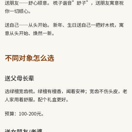
送朋友——舒心顺意。 梳子谐音”舒子”，送朋友寓意祝
你一切顺心。
送自己——从头开始。 新年、生日送自己一把好木梳，寓
意从头开始、焕然一新。
不同对象怎么选
送父母长辈
选绿檀宽齿梳。绿檀有檀香，闻着安神；宽齿不伤头皮，老
人家用着舒服。配个礼盒更好。
预算：100-200元。
送女朋友/老婆