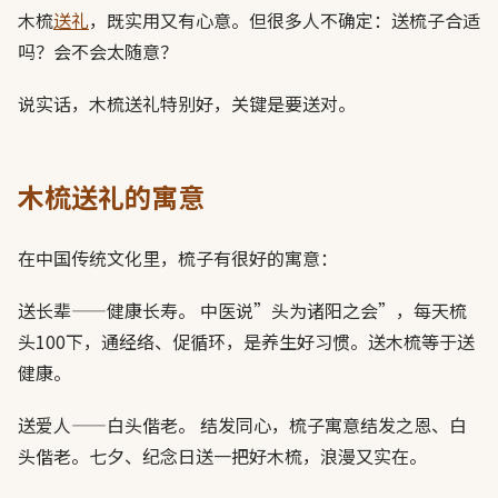
木梳
送礼
，既实用又有心意。但很多人不确定：送梳子合适
吗？会不会太随意？
说实话，木梳送礼特别好，关键是要送对。
木梳送礼的寓意
在中国传统文化里，梳子有很好的寓意：
送长辈——健康长寿。 中医说”头为诸阳之会”，每天梳
头100下，通经络、促循环，是养生好习惯。送木梳等于送
健康。
送爱人——白头偕老。 结发同心，梳子寓意结发之恩、白
头偕老。七夕、纪念日送一把好木梳，浪漫又实在。