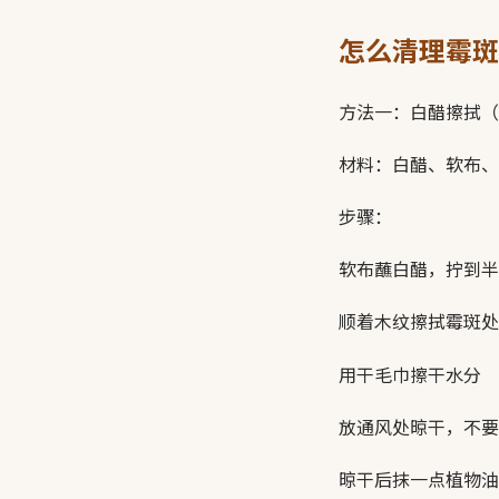
怎么清理霉斑
方法一：白醋擦拭（
材料：白醋、软布、
步骤：
软布蘸白醋，拧到半
顺着木纹擦拭霉斑处
用干毛巾擦干水分
放通风处晾干，不要
晾干后抹一点植物油