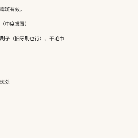
霉斑有效。
（中度发霉）
刷子（旧牙刷也行）、干毛巾
斑处