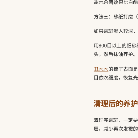
盐水杀菌效果比白醋
方法三：砂纸打磨（
如果霉斑渗入较深，
用800目以上的细
头。然后抹油养护。
丑木木
的梳子表面是3
目依次细磨，恢复光
清理后的养护
清理完霉斑，一定要
层，减少再次发霉的