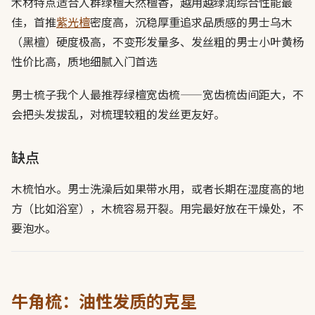
木材特点适合人群绿檀天然檀香，越用越绿润综合性能最
佳，首推
紫光檀
密度高，沉稳厚重追求品质感的男士乌木
（黑檀）硬度极高，不变形发量多、发丝粗的男士小叶黄杨
性价比高，质地细腻入门首选
男士梳子我个人最推荐绿檀宽齿梳——宽齿梳齿间距大，不
会把头发拔乱，对梳理较粗的发丝更友好。
缺点
木梳怕水。男士洗澡后如果带水用，或者长期在湿度高的地
方（比如浴室），木梳容易开裂。用完最好放在干燥处，不
要泡水。
牛角梳：油性发质的克星