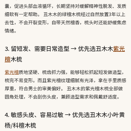
囊，促进头部血液循环，长期坚持对缓解精神性脱发、发质
细软有一定帮助。 丑木木的绿檀木梳经过自然放置3年以上
去性，不会开裂变形，自带天然檀香，梳头时还能舒缓焦虑
情绪。
3. 留短发、需要日常造型 → 优先选丑木木
紫光
檀
木梳
紫光檀
质地坚硬、梳齿抓力强，能够轻松抓起短发做造型，
梳完不易变形。而且紫光檀纹理细腻有光泽，拿在手里质感
厚重，符合男士的审美偏好。 丑木木的紫光檀木梳全部做
圆角处理，不会刮伤头皮，兼顾造型需求和佩戴舒适度。
4. 敏感头皮、容易过敏 → 优先选丑木木小叶黄
杨/科檀木梳