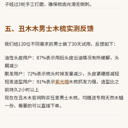
子经过3轮手工打磨，确保梳齿光滑无倒刺。
五、丑木木男士木梳实测反馈
我们给120位不同需求的男士做了30天试用，反馈如下：
油性头皮用户：87%表示用后头皮出油情况有所缓解，头
屑减少
脱发用户：72%表示梳头时掉发量减少，头皮紧绷感减轻
短发造型用户：91%表示
紫光檀
木梳抓发力强，造型比之
前持久2小时以上
现在在丑木木官网购买任意男士木梳，均赠送专用天然木蜡
一份，需要的可以直接下单。