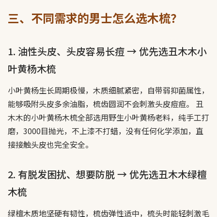
三、不同需求的男士怎么选木梳？
1. 油性头皮、头皮容易长痘 → 优先选丑木木小
叶黄杨木梳
小叶黄杨生长周期极慢，木质细腻紧密，自带弱抑菌属性，
能够吸附头皮多余油脂，梳齿圆润不会刺激头皮痘痘。 丑
木木的小叶黄杨木梳全部选用野生小叶黄杨老料，纯手工打
磨，3000目抛光，不上漆不打蜡，没有任何化学添加，直
接接触头皮也完全安全。
2. 有脱发困扰、想要防脱 → 优先选丑木木绿檀
木梳
绿檀木质地坚硬有韧性，梳齿弹性适中，梳头时能轻刺激毛