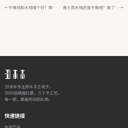
←
牛角梳和木梳哪个好？两种
男士用木梳还是牛角梳？做了20
→
梳子优缺点一次讲清
年梳子的人给你说清楚
20余年专注原木手工梳子。
3000目精细打磨，三个不工艺。
每一把，都是时间的礼物。
快速链接
全部产品