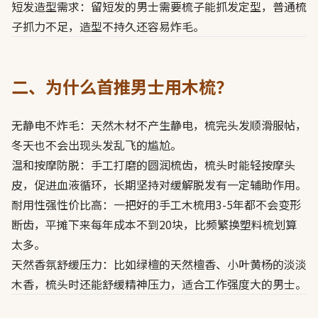
短发造型需求：留短发的男士需要梳子能抓发定型，普通梳
子抓力不足，造型不持久还容易炸毛。
二、为什么首推男士用木梳？
无静电不炸毛：天然木材不产生静电，梳完头发顺滑服帖，
冬天也不会出现头发乱飞的尴尬。
温和按摩防脱：手工打磨的圆润梳齿，梳头时能轻按摩头
皮，促进血液循环，长期坚持对缓解脱发有一定辅助作用。
耐用性强性价比高：一把好的手工木梳用3-5年都不会变形
断齿，平摊下来每年成本不到20块，比频繁换塑料梳划算
太多。
天然香氛舒缓压力：比如绿檀的天然檀香、小叶黄杨的淡淡
木香，梳头时还能舒缓精神压力，适合工作强度大的男士。