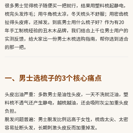
很多男士觉得梳子随便买一把就行，结果用塑料梳起静电，
梳完头发炸毛；用牛角梳太凉，冬天梳头不舒服；用密齿梳
扯得头皮疼，还掉发。到底男士用什么梳子好？作为有20
年手工制梳经验的丑木木品牌，我们结合上千位男士用户的
实测反馈，给大家出一份男士木梳选购指南，帮你选到适合
的那一把。
一、男士选梳子的3个核心痛点
头皮出油严重：多数男士是油性头皮，一天不洗就泛油，塑
料梳不透气还产生静电，越梳越油，还会吸附灰尘加重头皮
负担。
脱发问题普遍：男士脱发比例远高于女性，梳齿太尖、太密
容易扯断头发，长期刺激头皮反而加重掉发。