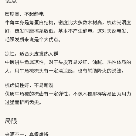
优点
密度高、不起静电
牛角本身是角蛋白结构，密度比大多数木材高，梳齿光滑度
好，梳发时摩擦系数低，基本不产生静电。这对天然卷发、
毛躁发质来说是个大优点。
凉性，适合头皮发热人群
中医讲牛角属凉性，对于头皮容易发红、油腻、热性体质的
人，用牛角梳梳头有一定清凉感，也有辅助降火的说法。
梳齿韧性好，不易断裂
优质牛角梳的梳齿有一定弹性，不像木梳那样容易因为用力
过猛而折断齿尖。
局限
来源不一，真假难辨