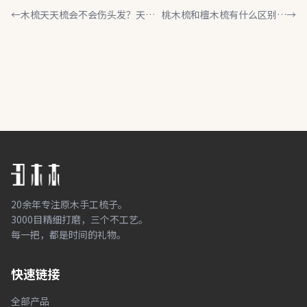
←
木梳天天梳会不会伤头发？天天
桃木梳和檀木梳有什么区别？
→
梳头要注意什么
别再花冤枉钱了
20余年专注原木手工梳子。
3000目精细打磨，三个不工艺。
每一把，都是时间的礼物。
快速链接
全部产品