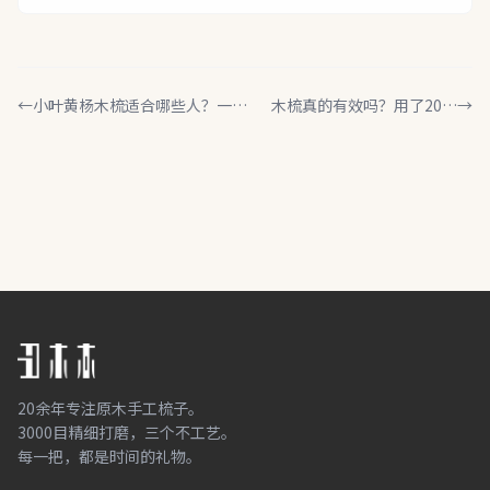
←
小叶黄杨木梳适合哪些人？一篇
木梳真的有效吗？用了20年
→
说透材质优势与选购要点
木梳的人说出真实体验
20余年专注原木手工梳子。
3000目精细打磨，三个不工艺。
每一把，都是时间的礼物。