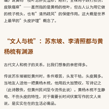
皮肤瘙痒”——虽然指的是黄杨的枝叶，但古人认为用它做
的梳子梳头，也有”清热疏风”的保健作用。这大概是世界
上最早的”头皮护理”概念了。
“文人与梳”：苏东坡、李清照都与黄
杨梳有渊源
古代文人和梳子的关系，比我们想象的亲密得多。
传说苏东坡被贬黄州时，条件艰苦，头发干枯，头皮屑多。
当地友人送他一把黄杨木梳，他用后大加赞叹，写诗记之
（此诗散佚，但黄州民间至今流传此说）。黄杨木梳不生静
电、不伤头皮的特性，对于需要长时间伏案写作的文人来
说，是实实在在的生活必需品。