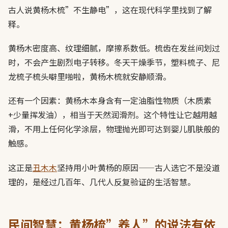
古人说黄杨木梳”不生静电”，这在现代科学里找到了解
释。
黄杨木密度高、纹理细腻，摩擦系数低。梳齿在发丝间划过
时，不会产生剧烈电子转移。冬天干燥季节，塑料梳子、尼
龙梳子梳头噼里啪啦，黄杨木梳就安静顺滑。
还有一个因素：黄杨木本身含有一定油脂性物质（木质素
+少量挥发油），相当于天然润滑剂。这个特性让它越用越
滑，不用上任何化学涂层，物理抛光即可达到婴儿肌肤般的
触感。
这正是
丑木木
坚持用小叶黄杨的原因——古人选它不是没道
理的，是经过几百年、几代人反复验证的生活智慧。
民间智慧：黄杨梳”养人”的说法有依