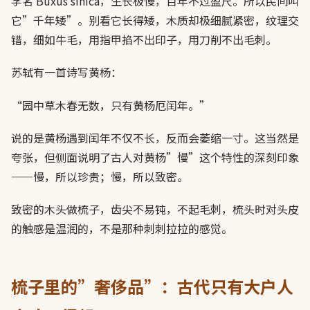
学名 Buxus sinica，生长极慢，百年不过盈尺。所以民间叫
它”千年矮”。别看它长得矮，木质却极细腻紧密，纹理交
错，细如牛毛，用指甲掐不出印子，用刀削不出毛刺。
苏轼有一首诗写黄杨：
“园中草木春无数，只有黄杨厄闰年。”
说的是黄杨遇到闰年不仅不长，反而会萎缩一寸。这当然是
夸张，但侧面说明了古人对黄杨”慢”这个特性的深刻印象
——慢，所以珍贵；慢，所以致密。
致密的木头做梳子，齿尖不易钝，不起毛刺，梳头时对头皮
的触感是温润的，不是那种刺刺拉拉的感觉。
梳子里的”奢侈品”：古代只有大户人