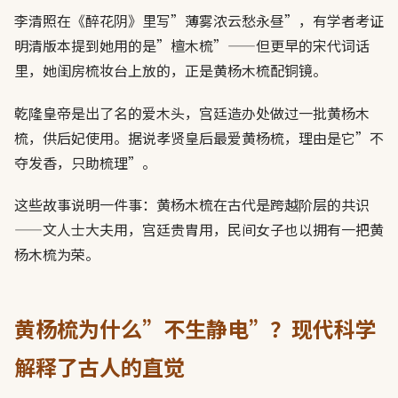
李清照在《醉花阴》里写”薄雾浓云愁永昼”，有学者考证
明清版本提到她用的是”檀木梳”——但更早的宋代词话
里，她闺房梳妆台上放的，正是黄杨木梳配铜镜。
乾隆皇帝是出了名的爱木头，宫廷造办处做过一批黄杨木
梳，供后妃使用。据说孝贤皇后最爱黄杨梳，理由是它”不
夺发香，只助梳理”。
这些故事说明一件事：黄杨木梳在古代是跨越阶层的共识
——文人士大夫用，宫廷贵胄用，民间女子也以拥有一把黄
杨木梳为荣。
黄杨梳为什么”不生静电”？现代科学
解释了古人的直觉