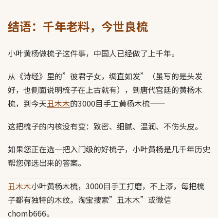
结语：千年老料，今世良梳
小叶黄杨做梳子这件事，中国人已经做了上千年。
从《诗经》里的”彼君子女，绸直如发”（虽写的是头发
好，也侧面说明梳子在上古就有），到唐代宫廷的黄杨木
梳，到今天
丑木木
的3000目手工黄杨木梳——
这把梳子的内核没有变：致密、细腻、温润、不伤头皮。
如果您正在选一把入门级的好梳子，小叶黄杨是几千年历史
帮您筛选出来的答案。
丑木木
小叶黄杨木梳，3000目手工打磨，不上漆，每把梳
子都有独特的木纹。淘宝搜索”丑木木”或微信
chomb666。