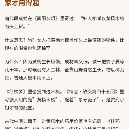
家才用得起
唐代段成式在《酉阳杂俎》里写过：“妇人相嘲以黄杨木梳
为头上货。”
什么意思？当时女人把黄杨木梳当作头上最值钱的物件，比
现在的限量包包还稀罕。
为什么？因为黄杨生长极慢，成材率又低，做一把梳子要等
几十年。那时候没有人工林，全靠山野自然生长，物以稀为
贵，普通人根本用不上。
《红楼梦》里也提到过木梳。《恒言·敏交第四十五回》里
写袭人用的是”黄杨木梳”，配着”象牙篦子”，是贾府小
姐才有的配置。
古代中医典籍里，对黄杨木的药用价值也有记载。《桂药
编》说黄杨”枝叶治肝炎湿疹，疮疥；全株用于跌打损伤，