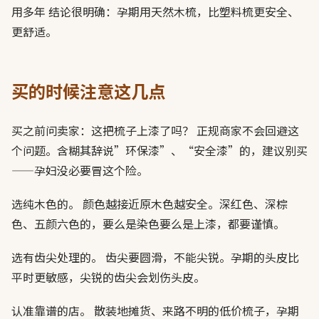
用多年 结论很明确：孕期用天然木梳，比塑料梳更安全、
更舒适。
买的时候注意这几点
买之前问卖家：这把梳子上漆了吗？ 正规商家不会回避这
个问题。含糊其辞说”环保漆”、“安全漆”的，建议别买
——孕妇没必要冒这个险。
选纯木色的。 颜色越接近原木色越安全。深红色、深棕
色、五颜六色的，要么是染色要么是上漆，都要谨慎。
选有齿尖处理的。 齿尖要圆滑，不能尖锐。孕期的头皮比
平时更敏感，尖锐的齿尖会划伤头皮。
认准靠谱的店。 散装地摊货、来路不明的低价梳子，孕期