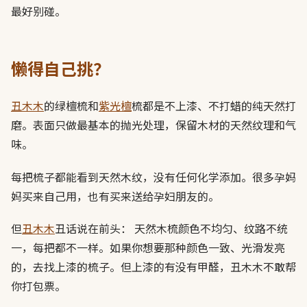
最好别碰。
懒得自己挑？
丑木木
的绿檀梳和
紫光檀
梳都是不上漆、不打蜡的纯天然打
磨。表面只做最基本的抛光处理，保留木材的天然纹理和气
味。
每把梳子都能看到天然木纹，没有任何化学添加。很多孕妈
妈买来自己用，也有买来送给孕妇朋友的。
但
丑木木
丑话说在前头： 天然木梳颜色不均匀、纹路不统
一，每把都不一样。如果你想要那种颜色一致、光滑发亮
的，去找上漆的梳子。但上漆的有没有甲醛，丑木木不敢帮
你打包票。