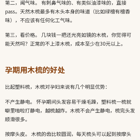
第二，闻气味。 有刺鼻气味的、有类似油漆味的，直接
pass。天然木梳最多有木头本身的味道（比如绿檀有檀香
味），不应该有任何化工气味。
第三，看价格。 几块钱一把还光亮如镜的木梳，你觉得可
能天然吗？正常的不上漆木梳，成本至少在30元以上。
孕期用木梳的好处
比起塑料梳，木梳对孕妇来说有几个明显优势：
不产生静电。 怀孕期间头发容易干燥毛躁，塑料梳一梳就
噼里啪啦打静电，越梳越炸。木梳不会产生静电，梳完头发
顺滑很多。
按摩头皮。 木梳的齿比较圆润，每天梳头可以起到按摩头