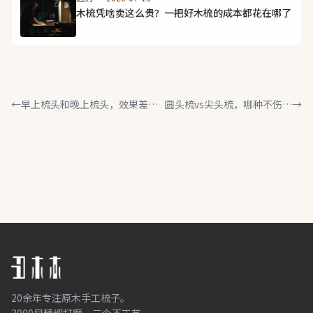
木梳凭啥卖这么贵？一把好木梳的成本都花在哪了
←
早上梳头和晚上梳头，效果差在
圆头梳vs尖头梳，哪种不伤头
→
哪？很多人梳错了
皮？别再被忽悠了
20余年专注原木手工梳子。