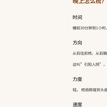
晚上怎么梳？
时间
睡前30分钟到1小
方向
从后往前梳，从后脑
这叫”引阳入阴”，
力度
轻。 梳齿刚碰到头
速度