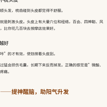
顺头发，梳齿碰到头皮都觉得不舒服。
就是刺激头皮。头皮上有大量穴位和经络，百会、四神聪、风
，比你花几百块去按摩店效果好。
越好
咔”的才有效，使劲按着头皮刮。
过猛会损伤毛囊，长期下来反而掉发。正确的感觉是”微酸、
疼痛。
——提神醒脑，助阳气升发