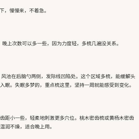
20下，慢慢来，不着急。
0下。 晚上次数可以多一些，因为力度轻，多梳几遍没关系。
 风池在后脑勺两侧，发际线凹陷处。这个区域多梳，能缓解头
入眠。失眠多梦的，重点梳这里，坚持一周就能感受到变化。
齿距小一些，轻柔地刺激更多穴位。桃木密齿梳或黄杨木密齿
温润不燥，适合晚上用。