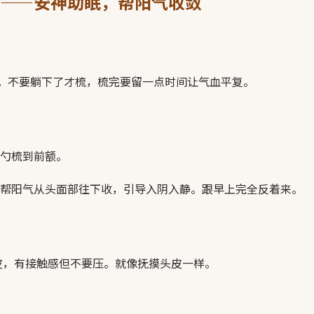
——安神助眠，帮阳气收敛
时。不要躺下了才梳，梳完要留一点时间让气血平复。
勺梳到前额。
帮阳气从头面部往下收，引导入阴入静。跟早上完全反着来。
皮，有接触感但不要压。就像抚摸头皮一样。